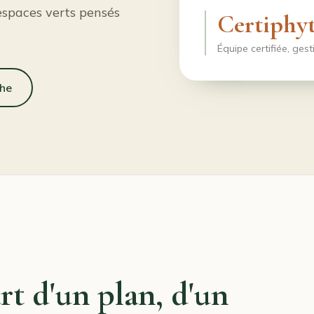
 espaces verts pensés
Certiphy
Équipe certifiée, ges
he
t d'un plan, d'un