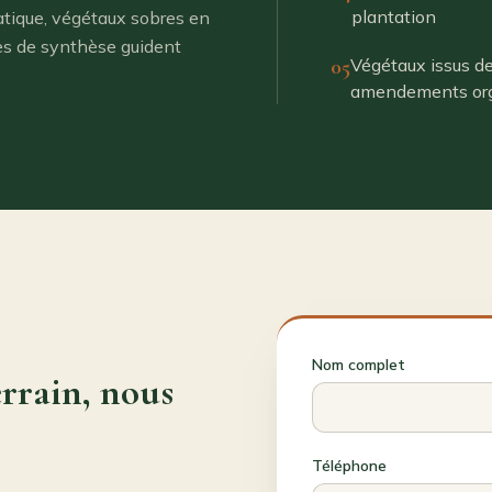
plantation
matique, végétaux sobres en
res de synthèse guident
05
Végétaux issus de
amendements or
Nom complet
rrain, nous
Téléphone