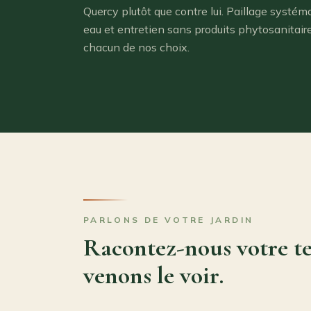
Quercy plutôt que contre lui. Paillage systé
eau et entretien sans produits phytosanitai
chacun de nos choix.
PARLONS DE VOTRE JARDIN
Racontez-nous votre te
venons le voir.