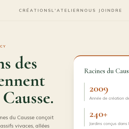
CRÉATIONS
L'ATELIER
NOUS JOINDRE
RCY
ns des
Racines du Caus
rennent
2009
 Causse.
Année de création de
240+
ines du Causse conçoit
Jardins conçus dans 
ssifs vivaces, allées