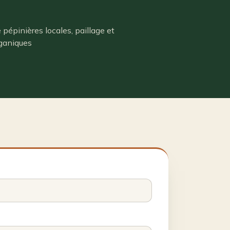
 pépinières locales, paillage et
ganiques