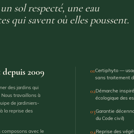
t un sol respecté, une eau
es qui savent où elles poussent.
t depuis 2009
01
Certiphyto — usag
sans traitement 
er des jardins qui
02
Démarche inspirée
 Nous travaillons à
écologique des e
uipe de jardiniers-
à la reprise des
03
Garantie décenna
du Code civil)
ous composons avec le
04
Reprise des végé