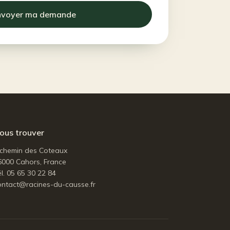
nvoyer ma demande
ous trouver
 chemin des Coteaux
6000 Cahors, France
l. 05 65 30 22 84
ontact@racines-du-causse.fr