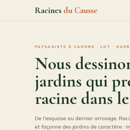
Racines
du Causse
PAYSAGISTE À CAHORS · LOT · QUE
Nous dessino
jardins qui p
racine dans le
De l'esquisse au dernier arrosage, Rac
et façonne des jardins de caractère : ma