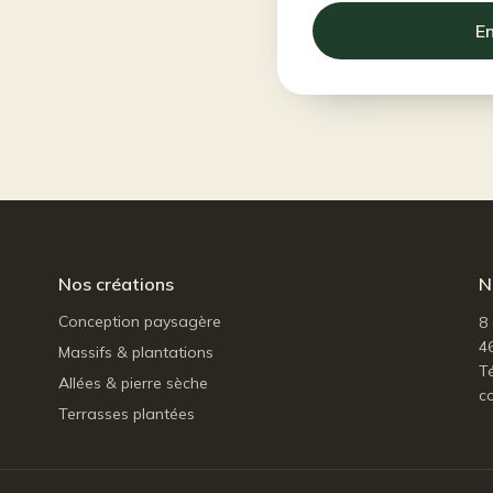
E
Nos créations
N
Conception paysagère
8
4
Massifs & plantations
Té
Allées & pierre sèche
c
Terrasses plantées