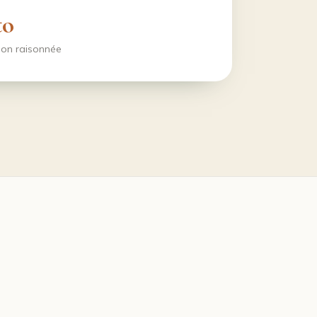
to
tion raisonnée