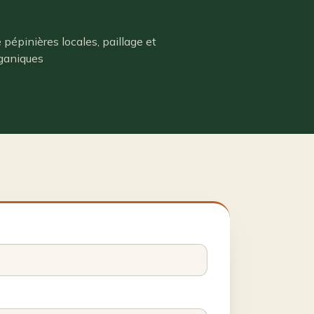
 pépinières locales, paillage et
ganiques