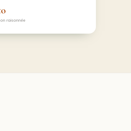
to
tion raisonnée