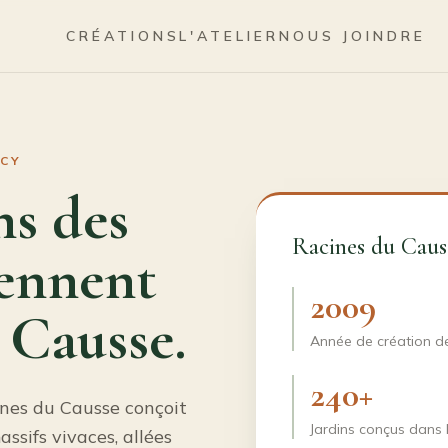
CRÉATIONS
L'ATELIER
NOUS JOINDRE
RCY
ns des
Racines du Caus
rennent
2009
 Causse.
Année de création de
240+
ines du Causse conçoit
Jardins conçus dans 
ssifs vivaces, allées