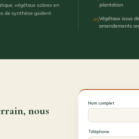
plantation
matique, végétaux sobres en
res de synthèse guident
05
Végétaux issus de
amendements or
Nom complet
rrain, nous
Téléphone