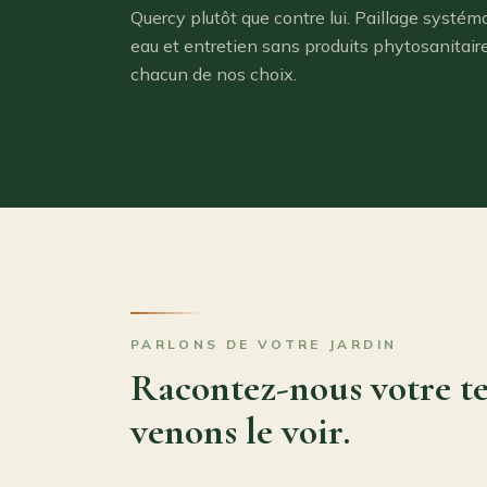
Quercy plutôt que contre lui. Paillage systé
eau et entretien sans produits phytosanitai
chacun de nos choix.
PARLONS DE VOTRE JARDIN
Racontez-nous votre te
venons le voir.