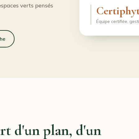
 espaces verts pensés
Certiphy
Équipe certifiée, ges
he
t d'un plan, d'un