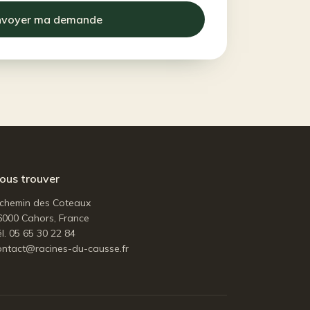
nvoyer ma demande
ous trouver
 chemin des Coteaux
6000 Cahors, France
l. 05 65 30 22 84
ontact@racines-du-causse.fr