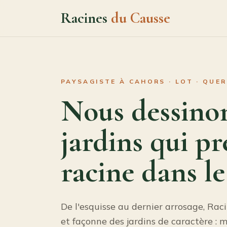
Racines
du Causse
PAYSAGISTE À CAHORS · LOT · QUE
Nous dessino
jardins qui p
racine dans le
De l'esquisse au dernier arrosage, Rac
et façonne des jardins de caractère : ma