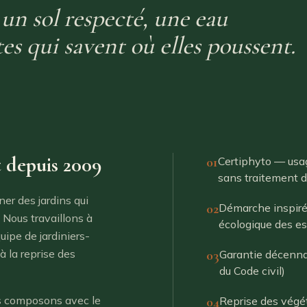
t un sol respecté, une eau
es qui savent où elles poussent.
t depuis 2009
01
Certiphyto — usag
sans traitement 
er des jardins qui
02
Démarche inspirée
 Nous travaillons à
écologique des e
uipe de jardiniers-
à la reprise des
03
Garantie décenna
du Code civil)
ous composons avec le
04
Reprise des végé