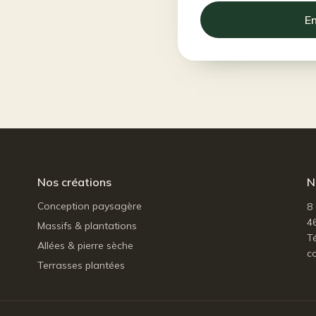
E
Nos créations
N
Conception paysagère
8
4
Massifs & plantations
Té
Allées & pierre sèche
c
Terrasses plantées